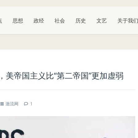
点
思想
政经
社会
历史
文艺
关于我
，美帝国主义比“第二帝国”更加虚弱
激流网
1