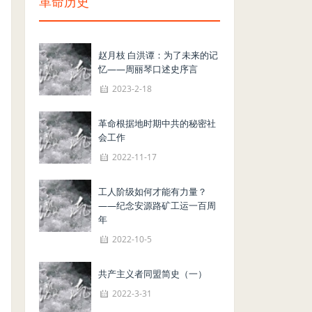
革命历史
赵月枝 白洪谭：为了未来的记
忆——周丽琴口述史序言
2023-2-18
革命根据地时期中共的秘密社
会工作
2022-11-17
工人阶级如何才能有力量？
——纪念安源路矿工运一百周
年
2022-10-5
共产主义者同盟简史（一）
2022-3-31