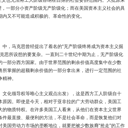
本主义也无法将工人阶级容纳在自身的社会妥协范围内。大批原来
绝望，一部分小资产阶级无产阶级化；而在美国资本主义社会的具
期内又不可能造成积极的、革命性的变化。
》中，马克思曾经提出了着名的“无产阶级终将成为资本主义掘
马克思所设想的要复杂。一直到二十世纪中期为止，无产阶级化
的一部分西方国家。由于世界范围的剩余价值高度集中在少数
将所掌握的超额剩余价值的一部分拿出来，进行一定范围的社
争精神。
、文化领导权等唯心主义观点出发），这是西方工人阶级自十
本原因。即使是今天，相对于亚非拉的广大劳动群众，美国工
大的物质特权。在许多美国工人看来，从他们在资本主义世界
条件最直接、最便利的方法，不是社会革命，而是恢复他们对
对美国劳动力市场的垄断地位，就要把被少数族裔“抢走”的工作