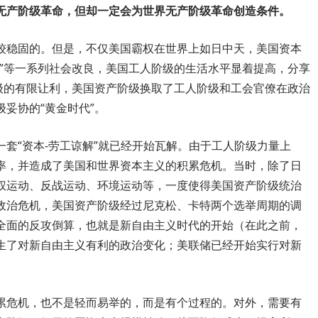
无产阶级革命，但却一定会为世界无产阶级革命创造条件。
较稳固的。但是，不仅美国霸权在世界上如日中天，美国资本
政”等一系列社会改良，美国工人阶级的生活水平显着提高，分享
阶级的有限让利，美国资产阶级换取了工人阶级和工会官僚在政治
妥协的“黄金时代”。
套“资本-劳工谅解”就已经开始瓦解。由于工人阶级力量上
率，并造成了美国和世界资本主义的积累危机。当时，除了日
权运动、反战运动、环境运动等，一度使得美国资产阶级统治
政治危机，美国资产阶级经过尼克松、卡特两个选举周期的调
全面的反攻倒算，也就是新自由主义时代的开始（在此之前，
生了对新自由主义有利的政治变化；美联储已经开始实行对新
累危机，也不是轻而易举的，而是有个过程的。对外，需要有