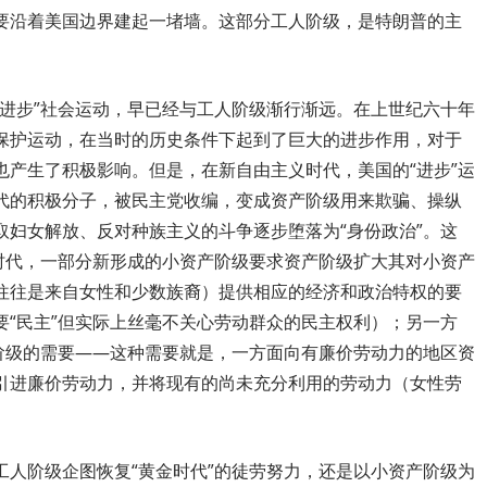
要沿着美国边界建起一堵墙。这部分工人阶级，是特朗普的主
“进步”社会运动，早已经与工人阶级渐行渐远。在上世纪六十年
保护运动，在当时的历史条件下起到了巨大的进步作用，对于
也产生了积极影响。但是，在新自由主义时代，美国的“进步”运
代的积极分子，被民主党收编，变成资产阶级用来欺骗、操纵
取妇女解放、反对种族主义的斗争逐步堕落为“身份政治”。这
义时代，一部分新形成的小资产阶级要求资产阶级扩大其对小资产
往往是来自女性和少数族裔）提供相应的经济和政治特权的要
要“民主”但实际上丝毫不关心劳动群众的民主权利）；另一方
产阶级的需要——这种需要就是，一方面向有廉价劳动力的地区资
引进廉价劳动力，并将现有的尚未充分利用的劳动力（女性劳
工人阶级企图恢复“黄金时代”的徒劳努力，还是以小资产阶级为