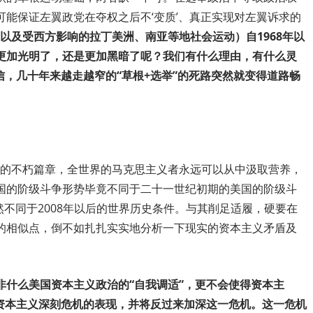
能保证左翼政党在夺权之后不‘变质’、真正实现对左翼诉求的
以及受西方影响的拉丁美洲、南亚等地社会运动）自1968年以
更加光明了，还是更加黑暗了呢？我们有什么理由，有什么灵
信，几十年来越走越窄的“草根+选举”的死路突然就变得道路畅
思的不朽篇章，全世界的马克思主义者永远可以从中汲取营养，
国的阶级斗争形势毕竟不同于二十一世纪初期的美国的阶级斗
也迥然不同于2008年以后的世界历史条件。与其削足适履，硬要在
的相似点，倒不如扎扎实实地分析一下现实的资本主义矛盾及
非什么美国资本主义政治的“自我调适”，更不会使得资本主
界资本主义深刻危机的表现，并将反过来加深这一危机。这一危机