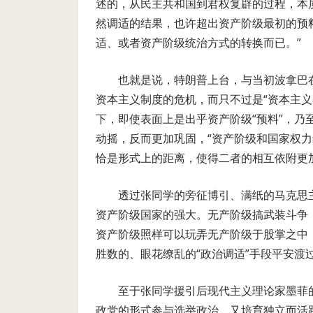
述的，从民主共和国到君权复辟的过程，本
然调适的结果，也许超出资产阶级最初的预
适、或者资产阶级统治方式的转换而已。”
也就是说，特朗普上台，与当初波拿巴
资本主义制度的危机，而只不过是“资本主
下，即使表面上是出乎资产阶级“预料”，乃
动摇，反而更加巩固，“资产阶级和国家权
恰是形式上的距离，使得二者的相互依附更
透过张同学的旁征博引、满纸的马克思
资产阶级国家的强大。无产阶级搞武装斗争
资产阶级照样可以玩弄无产阶级于股掌之中
胜数的、眼花缭乱的“政治调适”手段平安渡
至于张同学援引后现代主义理论家墨菲
政党的形式参与选举政治，又培育独立而活