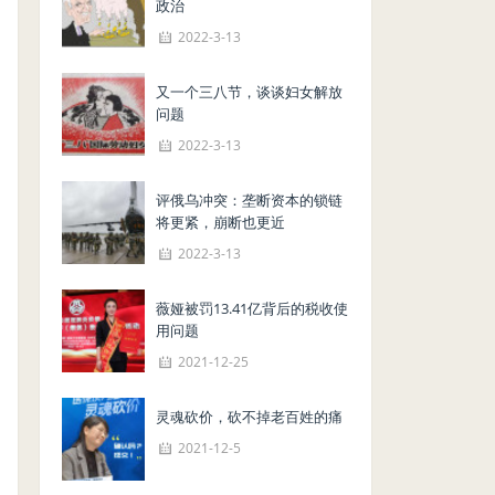
政治
2022-3-13
又一个三八节，谈谈妇女解放
问题
2022-3-13
评俄乌冲突：垄断资本的锁链
将更紧，崩断也更近
2022-3-13
薇娅被罚13.41亿背后的税收使
用问题
2021-12-25
灵魂砍价，砍不掉老百姓的痛
2021-12-5