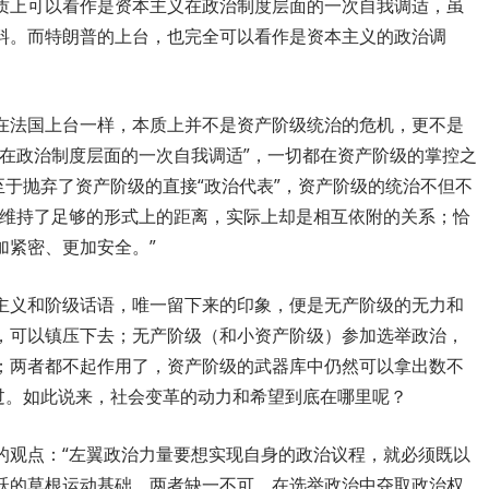
质上可以看作是资本主义在政治制度层面的一次自我调适，虽
料。而特朗普的上台，也完全可以看作是资本主义的政治调
在法国上台一样，本质上并不是资产阶级统治的危机，更不是
义在政治制度层面的一次自我调适”，一切都在资产阶级的掌控之
至于抛弃了资产阶级的直接“政治代表”，资产阶级的统治不但不
力维持了足够的形式上的距离，实际上却是相互依附的关系；恰
加紧密、更加安全。”
主义和阶级话语，唯一留下来的印象，便是无产阶级的无力和
，可以镇压下去；无产阶级（和小资产阶级）参加选举政治，
；两者都不起作用了，资产阶级的武器库中仍然可以拿出数不
过。如此说来，社会变革的动力和希望到底在哪里呢？
的观点：“左翼政治力量要想实现自身的政治议程，就必须既以
跃的草根运动基础，两者缺一不可。在选举政治中夺取政治权