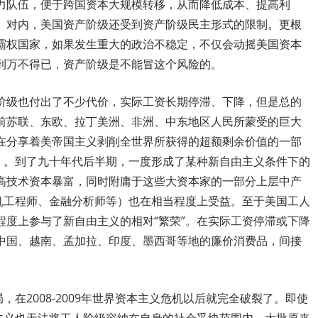
力队伍，便于跨国资本大规模转移，从而降低成本、提高利
。对内，美国资产阶级还受到资产阶级民主形式的限制。更根
霸权国家，如果发生重大的政治不稳定，不仅会动摇美国资本
到万不得已，资产阶级是不能冒这个风险的。
阶级也付出了不少代价，实际工资长期停滞、下降，但是总的
前苏联、东欧、拉丁美洲、非洲、中东地区人民所蒙受的巨大
在分享着美帝国主义剥削全世界所获得的超额剩余价值的一部
”）。到了九十年代后半期，一度形成了某种新自由主义条件下的
高技术资本暴富，同时附庸于这些大资本家的一部分上层中产
算机工程师、金融分析师等）也在相当程度上受益。至于美国工人
程度上参与了新自由主义的相对“繁荣”。在实际工资停滞或下降
中国、越南、孟加拉、印度、墨西哥等地的廉价消费品，间接
，在2008-2009年世界资本主义危机以后就完全破裂了。即使