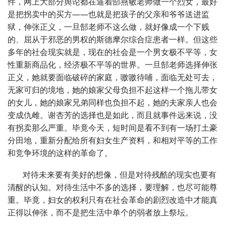
件，网上大部分舆论都在逼着郜燕敏老师做一个烈女，最好
是把拐卖中的买方――也就是把孩子的父亲和爷爷送进监
狱，伸张正义，一旦郜老师不这么做，就好像成一个下贱
的、屈从于邪恶的男权的斯德摩尔综合症患者一样。但这些
多年的社会现实就是，现在的社会是一个男女极不平等，女
性重新商品化，经济极不平等的世界。一旦郜老师选择伸张
正义，她就要面临破碎的家庭，嗷嗷待哺，面临无处可去，
无家可归的境地，她的娘家父母负担不起这样一个拖儿带女
的女儿，她的娘家兄弟同样也负担不起，她的夫家亲人也会
变成仇雌。谢杏芳的选择也是如此，而且就事件远来说，没
有拐卖那么严重。毕竟今天，短时间是看不到有一场打土豪
分田地，重新分配给所有妇女生产资料，和相对平等的工作
和竞争环境的这样的革命了。
对待未来要有美好的想像，但是对待残酷的现实也要有
清醒的认知。对待生活中不多的选择，要理解，也尽可能尊
重。毕竟，妇女的权利只有在社会革命的剧烈改造中才能真
正得以伸张，而不是把生活中单个的弱者放上祭坛。