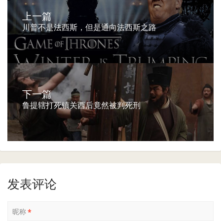
上一篇
川普不是法西斯，但是通向法西斯之路
下一篇
鲁提辖打死镇关西后竟然被判死刑
发表评论
昵称
*