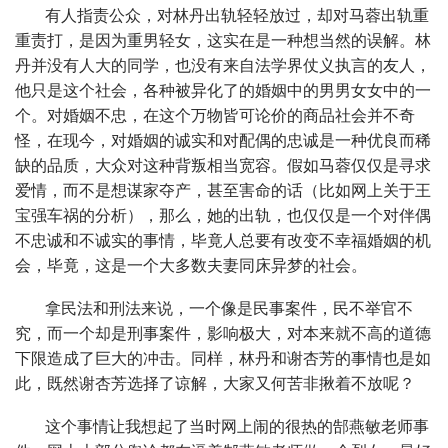
有人指责公众，对林丹出轨轻轻放过，却对马蓉出轨重
重责打，是因为重男轻女，这实在是一种想当然的误解。林
丹并没有人大的同学，也没有来自法学界仗义执言的友人，
他只是这个社会，各种被异化了的婚姻中的男男女女中的一
个。对婚姻不忠，在这个万物皆可论价的商品社会并不奇
怪，在现今，对婚姻的诚实和对配偶的忠诚是一种优良而稀
缺的品质，大众对这种背叛相当宽容。假如马蓉仅仅是寻求
爱情，而不是想谋家夺产，甚至害命的话（比如网上关于王
宝强车祸的分析），那么，她的出轨，也仅仅是一个对伴偶
不忠诚和不诚实的事情，毕竟人总要有改变不幸福婚姻的机
会，毕竟，这是一个大多数夫妻同床异梦的社会。
拿民法和刑法来说，一个像是民事案件，民不举官不
究，而一个却是刑事案件，影响极大，对本来就不高的道德
下限造成了巨大的冲击。同样，林丹和谢杏芳的事情也是如
此，既然谢杏芳选择了谅解，大家又何苦非揪着不放呢？
这个事情让我想起了当时网上闹的很热的郜燕敏老师事