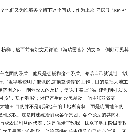
”呢？他们又为谁服务？留下这个问题，作为上次“刁民”讨论的补
是个榜样，然而前有姚文元评论《海瑞罢官》的文章，倒颇可见其
主之固的矛盾。他只是想援和这个矛盾。海瑞自己就说过：‘以
。’坦率地说明了他做的是‘损益稠停’的工作，目的是把大地主
范围之内，削弱农民的反抗，使‘以下奉上’的封建剥削可以‘久
礼义’，‘毋作强贼’；对已产生的农民暴动，他主张双管齐
的大地主,目的并不是削弱地主的土地所有制，而是巩固地主的土
皇朝政权。这是封建统治阶级各个集团、各个派别的共同利
瑞写成农民利益的代表，这是混淆了敌我，抹杀了地主阶级专政
己对于皇帝忠心耿耿，他给高拱的信中痛陈自己内心时说：‘区