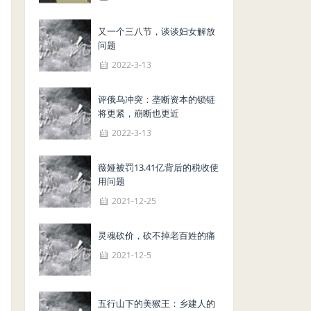
又一个三八节，谈谈妇女解放
问题
2022-3-13
评俄乌冲突：垄断资本的锁链
将更紧，崩断也更近
2022-3-13
薇娅被罚13.41亿背后的税收使
用问题
2021-12-25
灵魂砍价，砍不掉老百姓的痛
2021-12-5
五行山下的美猴王：乡建人的