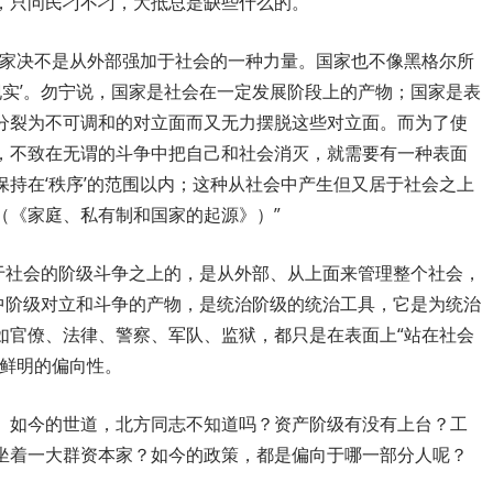
，只问民刁不刁，大抵总是缺些什么的。
国家决不是从外部强加于社会的一种力量。国家也不像黑格尔所
和现实’。勿宁说，国家是社会在一定发展阶段上的产物；国家是表
分裂为不可调和的对立面而又无力摆脱这些对立面。而为了使
，不致在无谓的斗争中把自己和社会消灭，就需要有一种表面
持在‘秩序’的范围以内；这种从社会中产生但又居于社会之上
（《家庭、私有制和国家的起源》）”
驾于社会的阶级斗争之上的，是从外部、从上面来管理整个社会，
会中阶级对立和斗争的产物，是统治阶级的统治工具，它是为统治
如官僚、法律、警察、军队、监狱，都只是在表面上“站在社会
有鲜明的偏向性。
。如今的世道，北方同志不知道吗？资产阶级有没有上台？工
坐着一大群资本家？如今的政策，都是偏向于哪一部分人呢？