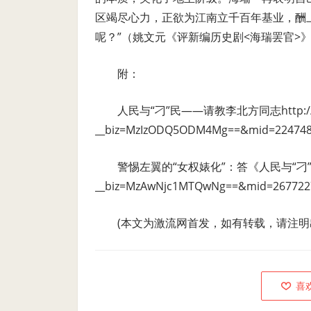
区竭尽心力，正欲为江南立千百年基业，酬上
呢？”（姚文元《评新编历史剧<海瑞罢官>》
附：
人民与“刁”民——请教李北方同志
http:
__biz=MzIzODQ5ODM4Mg==&mid=2247483
警惕左翼的“女权婊化”：答《人民与“
__biz=MzAwNjc1MTQwNg==&mid=2677227
(本文为激流网首发，如有转载，请注明
喜