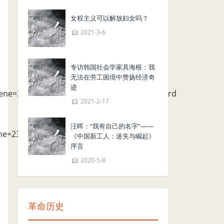
女权主义可以解放妇女吗？
2021-3-6
专访韩国社会学家具海根：我
无法在劳工困境中赞扬经济奇
迹
ne=23&srcid=0816v8tQsvInLAQHpZDuvdf3#rd
2021-2-17
汪晖：“我有自己的名字”——
ne=23&srcid=0815SCQC0sXqhZrPvAqM4Lqd
《中国新工人：迷失与崛起》
序言
2020-5-8
革命历史