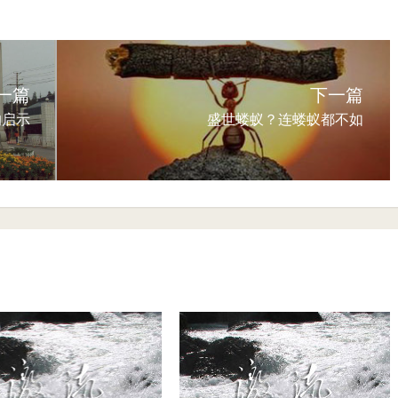
一篇
下一篇
的启示
盛世蝼蚁？连蝼蚁都不如