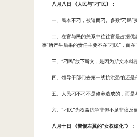
八月八日 《人民与“刁”民》：
一、民本不刁，被逼而刁。多数“刁民”
二、在官与民的关系中往往官是占据优势
事”所产生后果的责任主要不在“刁民”，而在“
三、“刁民”放下斯文，是因为斯文本就
四、领导干部们去第一线抗洪恐怕还是
五、人民刁不刁不是修养造成的，而是
六、“刁民”为权益抗争非但不足非议反
八月十日 《警惕左翼的“女权婊化”》：