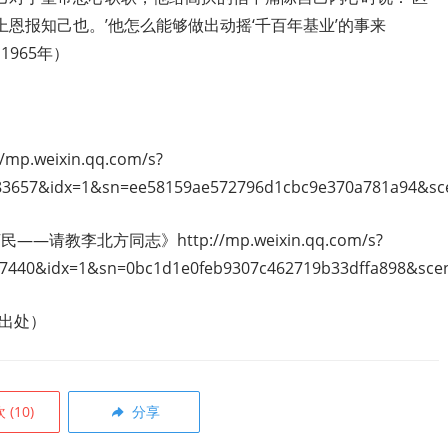
恩报知己也。’他怎么能够做出动摇‘千百年基业’的事来
1965年）
//mp.weixin.qq.com/s?
657&idx=1&sn=ee58159ae572796d1cbc9e370a781a94&sce
刁”民——请教李北方同志》
http://mp.weixin.qq.com/s?
440&idx=1&sn=0bc1d1e0feb9307c462719b33dffa898&sce
出处）
欢
(
10
)
分享