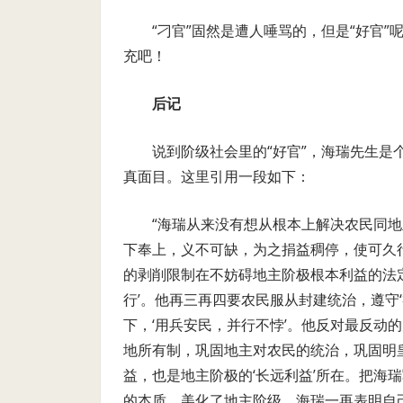
“刁官”固然是遭人唾骂的，但是“好官
充吧！
后记
说到阶级社会里的“好官”，海瑞先生
真面目。这里引用一段如下：
“海瑞从来没有想从根本上解决农民同地
下奉上，义不可缺，为之捐益稠停，使可久行
的剥削限制在不妨碍地主阶极根本利益的法定
行’。他再三再四要农民服从封建统治，遵守‘
下，‘用兵安民，并行不悖’。他反对最反动
地所有制，巩固地主对农民的统治，巩固明
益，也是地主阶极的‘长远利益’所在。把海
的本质，美化了地主阶级。海瑞一再表明自