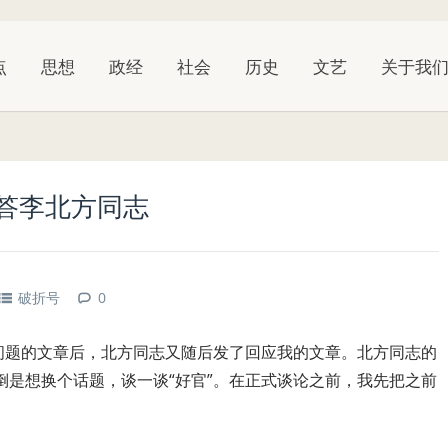
点
思想
政经
社会
历史
文艺
关于我
再答李北方同志
破折号
0
”问题的文章后，北方同志又随后发了回应我的文章。北方同志的
倒是想换个话题，谈一谈“好官”。在正式谈论之前，我先把之前