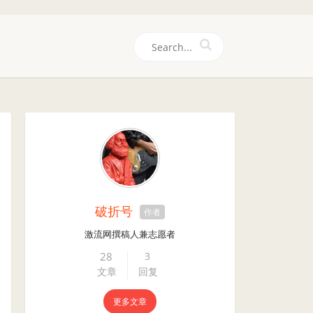
们
破折号
作者
激流网撰稿人兼志愿者
28
3
文章
回复
更多文章