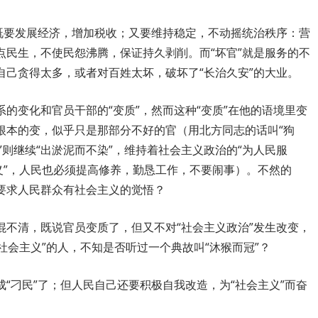
，既要发展经济，增加税收；又要维持稳定，不动摇统治秩序：营
点民生，不使民怨沸腾，保证持久剥削。而“坏官”就是服务的不
自己贪得太多，或者对百姓太坏，破坏了“长治久安”的大业。
的变化和官员干部的“变质”，然而这种“变质”在他的语境里变
根本的变，似乎只是那部分不好的官（用北方同志的话叫“狗
官”则继续“出淤泥而不染”，维持着社会主义政治的“为人民服
义”，人民也必须提高修养，勤恳工作，不要闹事）。不然的
要求人民群众有社会主义的觉悟？
混不清，既说官员变质了，但又不对“社会主义政治”发生改变，
社会主义”的人，不知是否听过一个典故叫“沐猴而冠”？
“刁民”了；但人民自己还要积极自我改造，为“社会主义”而奋