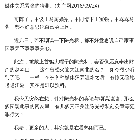
媒体关系紧张的猜测。(央广网2016/09/24)
前阵子，不谈王马离婚案，不同情下王宝强，不骂骂马
蓉，都不好意思说自己会上网。
近几日，若不嘲讽一下陈光标，都不好意思说自己家事
国事天下事事事关心。
此次，被戴上首骗大帽子的陈光标，会否像愿意奉出财
产的赵本山——这个曾经火遍大江南北的名字，如今很少听
到了吧——一样，在被各种媒体狂轰滥炸之后，有惊无险地
退隐江湖，实在是难以预料。
我今天突然在想，针对陈光标的舆论与嘲讽汹汹，那么
多围观此事的网友里，有几多真正关注陈光标私刻公章等犯
罪行为？
我猜，更多的人，其实就是在看热闹而已。