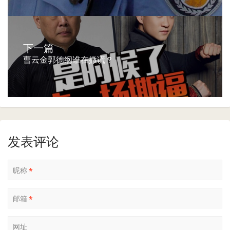
下一篇
曹云金郭德纲谁在撒谎？
发表评论
昵称
*
邮箱
*
网址