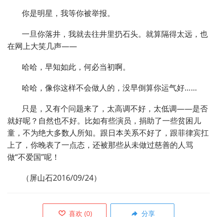
你是明星，我等你被举报。
一旦你落井，我就去往井里扔石头。就算隔得太远，也
在网上大笑几声——
哈哈，早知如此，何必当初啊。
哈哈，像你这样不会做人的，没早倒算你运气好……
只是，又有个问题来了，太高调不好，太低调——是否
就好呢？自然也不好。比如有些演员，捐助了一些贫困儿
童，不为绝大多数人所知。跟日本关系不好了，跟菲律宾扛
上了，你晚表了一点态，还被那些从未做过慈善的人骂
做“不爱国”呢！
（屏山石2016/09/24）
喜欢
(
0
)
分享