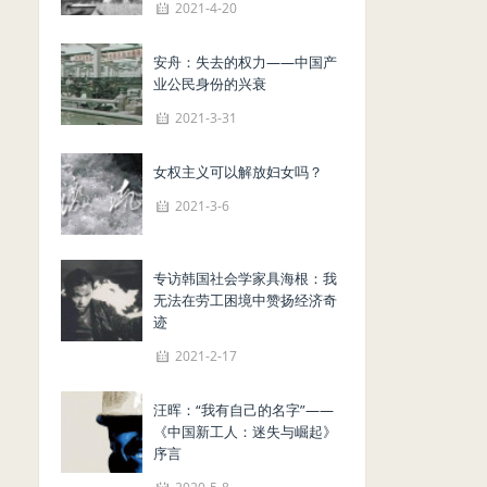
2021-4-20
安舟：失去的权力——中国产
业公民身份的兴衰
2021-3-31
女权主义可以解放妇女吗？
2021-3-6
专访韩国社会学家具海根：我
无法在劳工困境中赞扬经济奇
迹
2021-2-17
汪晖：“我有自己的名字”——
《中国新工人：迷失与崛起》
序言