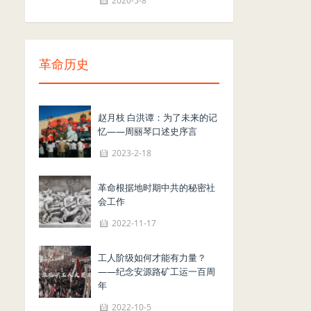
2020-5-8
革命历史
赵月枝 白洪谭：为了未来的记
忆——周丽琴口述史序言
2023-2-18
革命根据地时期中共的秘密社
会工作
2022-11-17
工人阶级如何才能有力量？
——纪念安源路矿工运一百周
年
2022-10-5