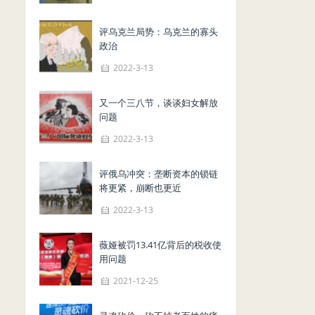
评乌克兰局势：乌克兰的寡头
政治
2022-3-13
又一个三八节，谈谈妇女解放
问题
2022-3-13
评俄乌冲突：垄断资本的锁链
将更紧，崩断也更近
2022-3-13
薇娅被罚13.41亿背后的税收使
用问题
2021-12-25