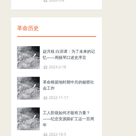
2020-5-8
革命历史
赵月枝 白洪谭：为了未来的记
忆——周丽琴口述史序言
2023-2-18
革命根据地时期中共的秘密社
会工作
2022-11-17
工人阶级如何才能有力量？
——纪念安源路矿工运一百周
年
2022-10-5