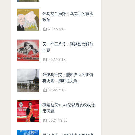
评乌克兰局势：乌克兰的寡头
政治
2022-3-13
又一个三八节，谈谈妇女解放
问题
2022-3-13
评俄乌冲突：垄断资本的锁链
将更紧，崩断也更近
2022-3-13
薇娅被罚13.41亿背后的税收使
用问题
2021-12-25