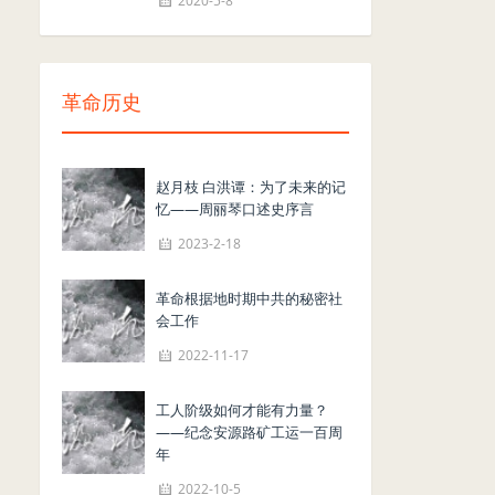
2020-5-8
革命历史
赵月枝 白洪谭：为了未来的记
忆——周丽琴口述史序言
2023-2-18
革命根据地时期中共的秘密社
会工作
2022-11-17
工人阶级如何才能有力量？
——纪念安源路矿工运一百周
年
2022-10-5