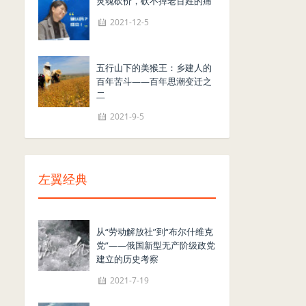
灵魂砍价，砍不掉老百姓的痛
2021-12-5
五行山下的美猴王：乡建人的
百年苦斗——百年思潮变迁之
二
2021-9-5
左翼经典
从“劳动解放社”到“布尔什维克
党”——俄国新型无产阶级政党
建立的历史考察
2021-7-19