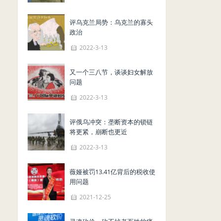
评乌克兰局势：乌克兰的寡头
政治
2022-3-13
又一个三八节，谈谈妇女解放
问题
2022-3-13
评俄乌冲突：垄断资本的锁链
将更紧，崩断也更近
2022-3-13
薇娅被罚13.41亿背后的税收使
用问题
2021-12-25