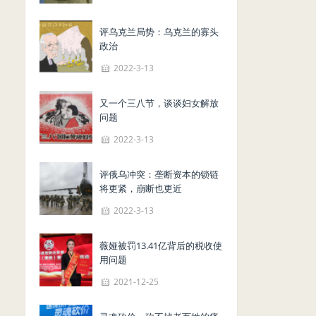
评乌克兰局势：乌克兰的寡头
政治
2022-3-13
又一个三八节，谈谈妇女解放
问题
2022-3-13
评俄乌冲突：垄断资本的锁链
将更紧，崩断也更近
2022-3-13
薇娅被罚13.41亿背后的税收使
用问题
2021-12-25