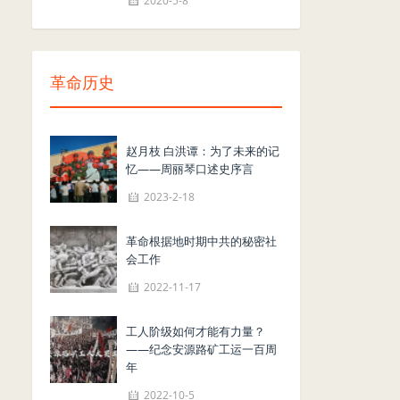
2020-5-8
革命历史
赵月枝 白洪谭：为了未来的记
忆——周丽琴口述史序言
2023-2-18
革命根据地时期中共的秘密社
会工作
2022-11-17
工人阶级如何才能有力量？
——纪念安源路矿工运一百周
年
2022-10-5