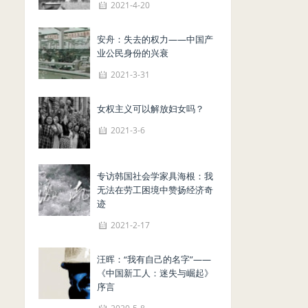
2021-4-20
安舟：失去的权力——中国产
业公民身份的兴衰
2021-3-31
女权主义可以解放妇女吗？
2021-3-6
专访韩国社会学家具海根：我
无法在劳工困境中赞扬经济奇
迹
2021-2-17
汪晖：“我有自己的名字”——
《中国新工人：迷失与崛起》
序言