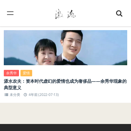
余秀华
爱情
滠水农夫：资本时代虚幻的爱情也成为奢侈品——余秀华现象的
典型意义
未分类
4年前 (2022-07-13)