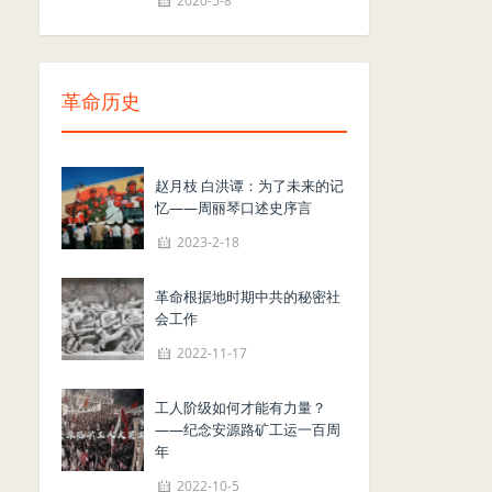
2020-5-8
革命历史
赵月枝 白洪谭：为了未来的记
忆——周丽琴口述史序言
2023-2-18
革命根据地时期中共的秘密社
会工作
2022-11-17
工人阶级如何才能有力量？
——纪念安源路矿工运一百周
年
2022-10-5