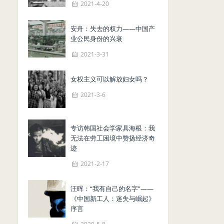
2021-4-20
安舟：失去的权力——中国产
业公民身份的兴衰
2021-3-31
女权主义可以解放妇女吗？
2021-3-6
专访韩国社会学家具海根：我
无法在劳工困境中赞扬经济奇
迹
2021-2-17
汪晖：“我有自己的名字”——
《中国新工人：迷失与崛起》
序言