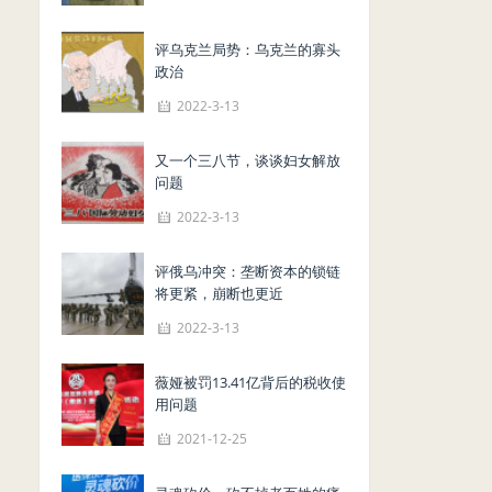
评乌克兰局势：乌克兰的寡头
政治
2022-3-13
又一个三八节，谈谈妇女解放
问题
2022-3-13
评俄乌冲突：垄断资本的锁链
将更紧，崩断也更近
2022-3-13
薇娅被罚13.41亿背后的税收使
用问题
2021-12-25